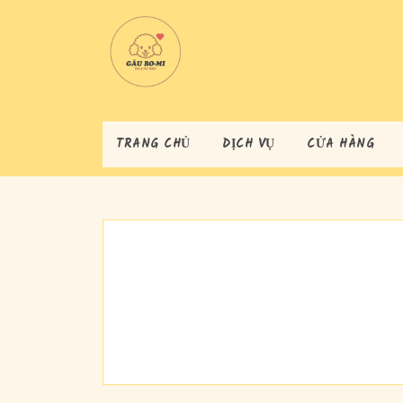
Skip
to
content
Skip
to
content
TRANG CHỦ
DỊCH VỤ
CỬA HÀNG