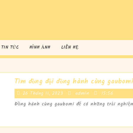
TIN TỨC
HÌNH ẢNH
LIÊN HỆ
Tìm đồng đội đồng hành cùng gaubomi
26
admin
26 Tháng 11, 2023
admin
15:56
Tháng
Đồng hành cùng gaubomi để có những trải nghiệm 
11,
2023