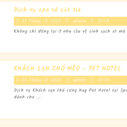
Dịch
Dịch vụ spa và cắt tỉa
vụ
27
admin
27 Tháng 12, 2022
admin
21:48
spa
Tháng
và
Không chỉ dừng lại ở nhu cầu vệ sinh sạch sẽ mà
12,
cắt
2022
tỉa
K
KHÁCH SẠN CHÓ MÈO – PET HOTEL
S
26
admin
26 Tháng 12, 2022
admin
21:54
C
Tháng
M
Dịch vụ Khách sạn thú cưng hay Pet Hotel tại S
12,
–
dành cho ...
2022
P
H