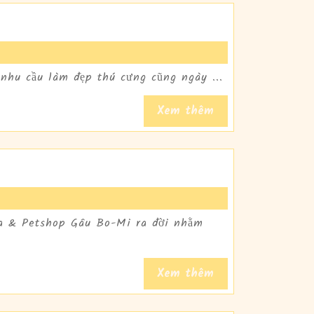
 nhu cầu làm đẹp thú cưng cũng ngày ...
Read
Xem thêm
Full
HÁCH
ẠN
HÓ
ÈO
pa & Petshop Gâu Bo-Mi ra đời nhằm
ET
Read
Xem thêm
OTEL
Full