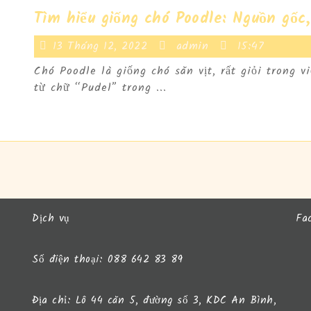
Tìm hiểu giống chó Poodle: Nguồn gốc,
13
admin
13 Tháng 12, 2022
admin
15:47
Tháng
Chó Poodle là giống chó săn vịt, rất giỏi trong v
12,
từ chữ “Pudel” trong ...
2022
Dịch vụ
Fa
Số điện thoại: 088 642 83 89
Địa chỉ: Lô 44 căn 5, đường số 3, KDC An Bình,