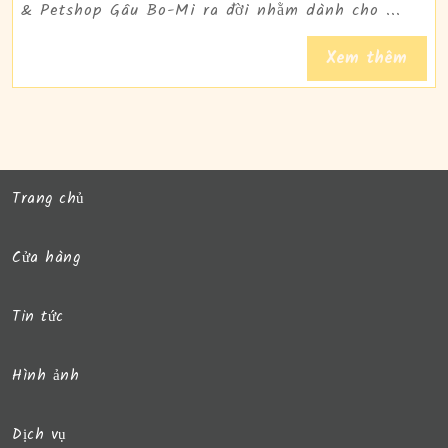
–
& Petshop Gâu Bo-Mi ra đời nhằm dành cho ...
2022
PET
Read
Xem thêm
HOT
Full
Trang chủ
Cửa hàng
Tin tức
Hình ảnh
Dịch vụ