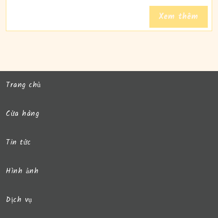
PET
Read
Xem thêm
HOT
Full
Trang chủ
Cửa hàng
Tin tức
Hình ảnh
Dịch vụ