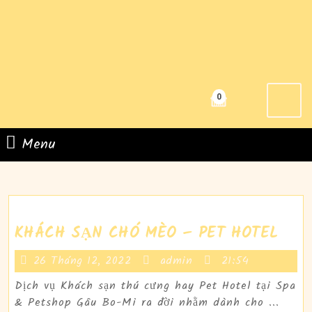
Skip
to
content
Skip
to
content
0
Search
for:
Menu
Menu
KHÁ
KHÁCH SẠN CHÓ MÈO – PET HOTEL
SẠN
26
admin
26 Tháng 12, 2022
admin
21:54
CHÓ
Tháng
MÈO
Dịch vụ Khách sạn thú cưng hay Pet Hotel tại Spa
12,
–
& Petshop Gâu Bo-Mi ra đời nhằm dành cho ...
2022