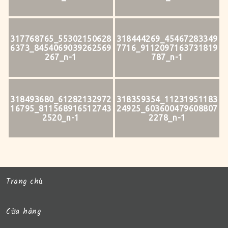
317768765_55302150628
318444269_45467283349
6373_8454069039262569
7716_9112097163731819
267_n-1
787_n-1
318493680_61282132972
318359354_11231951183
16795_811568916512743
24925_603600479608807
2520_n-1
2278_n-1
Trang chủ
Cửa hàng