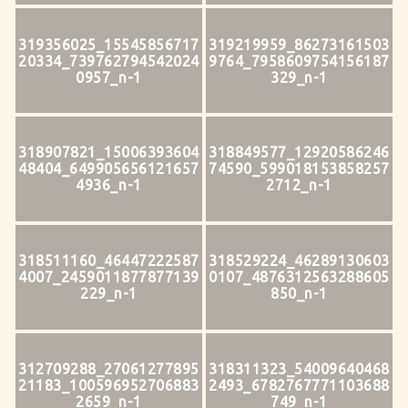
319356025_15545856717
319219959_86273161503
20334_739762794542024
9764_7958609754156187
0957_n-1
329_n-1
318907821_15006393604
318849577_12920586246
48404_649905656121657
74590_599018153858257
4936_n-1
2712_n-1
318511160_46447222587
318529224_46289130603
4007_2459011877877139
0107_4876312563288605
229_n-1
850_n-1
312709288_27061277895
318311323_54009640468
21183_100596952706883
2493_6782767771103688
2659_n-1
749_n-1