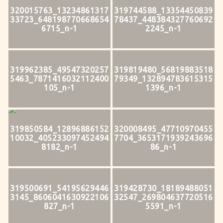
320015763_13234861317
319744588_13354450839
33723_648198770668654
78437_448384327760692
6715_n-1
2245_n-1
319962385_49547320257
319819480_56819883518
5463_7871416032112400
79349_132894783615315
105_n-1
1396_n-1
319850584_12896886152
320008495_47710970455
10032_405233097452494
7704_3653171939243696
8182_n-1
86_n-1
319500691_54195629446
319428730_18189488051
3145_8606041630922106
32547_269804637720516
827_n-1
5591_n-1